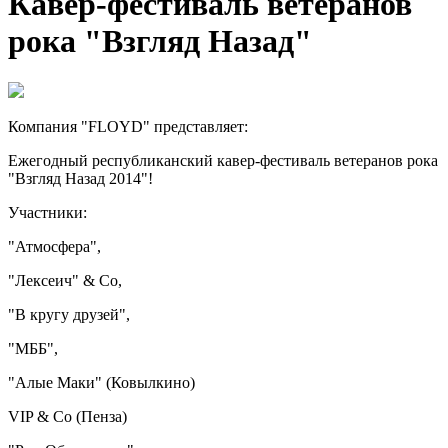
Кавер-фестиваль ветеранов
рока "Взгляд Назад"
Компания "FLOYD" представляет:
Ежегодный республиканский кавер-фестиваль ветеранов рока
"Взгляд Назад 2014"!
Участники:
"Атмосфера",
"Лексеич" & Co,
"В кругу друзей",
"МББ",
"Алые Маки" (Ковылкино)
VIP & Co (Пенза)